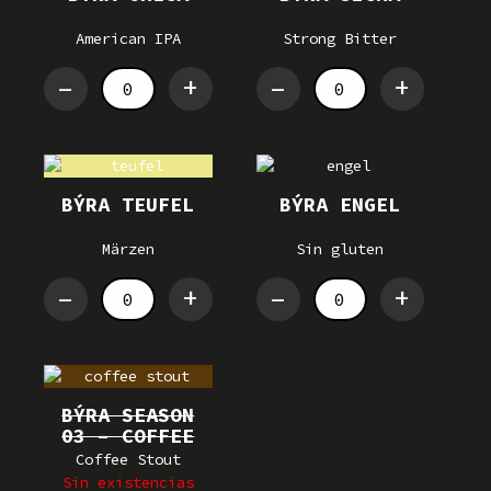
American IPA
Strong Bitter
–
+
–
+
BÝRA TEUFEL
BÝRA ENGEL
Märzen
Sin gluten
–
+
–
+
BÝRA SEASON
03 – COFFEE
STOUT
Coffee Stout
Sin existencias