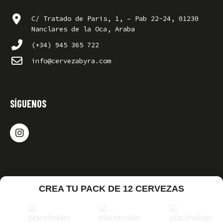
C/ Tratado de Paris, 1, – Pab 22-24, 01230
Nanclares de la Oca, Araba
(+34) 945 365 722
info@cervezabyra.com
SÍGUENOS
CREA TU PACK DE 12 CERVEZAS
© ideolab 2026. Todos los derechos reservados |
Aviso
Legal
|
Política de Privacidad
|
Política de Cookies
|
Condiciones Generales de Venta