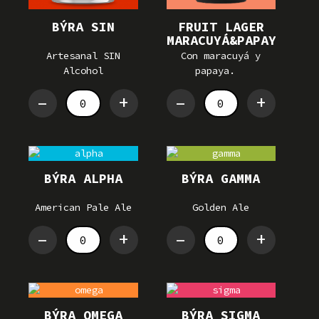
BÝRA SIN
FRUIT LAGER
MARACUYÁ&PAPAYA
Artesanal SIN
Con maracuyá y
Alcohol
papaya.
–
+
–
+
BÝRA ALPHA
BÝRA GAMMA
American Pale Ale
Golden Ale
–
+
–
+
BÝRA OMEGA
BÝRA SIGMA